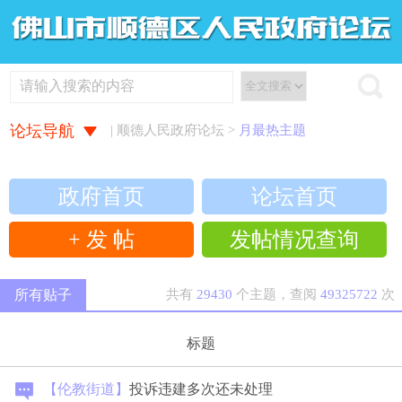
论坛导航
| 顺德人民政府论坛 >
月最热主题
政府首页
论坛首页
+ 发 帖
发帖情况查询
所有贴子
共有
29430
个主题，查阅
49325722
次
标题
【伦教街道】
投诉违建多次还未处理