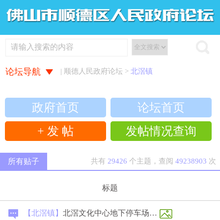
论坛导航
| 顺德人民政府论坛 >
北滘镇
政府首页
论坛首页
+ 发 帖
发帖情况查询
所有贴子
共有
29426
个主题，查阅
49238903
次
标题
【北滘镇】
北滘文化中心地下停车场有多堆狗屎