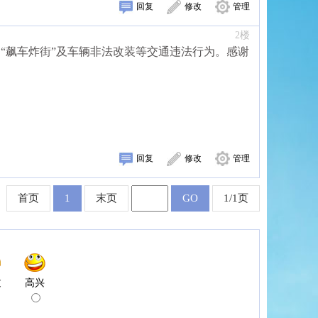
回复
修改
管理
2楼
“飙车炸街”及车辆非法改装等交通违法行为。感谢
回复
修改
管理
首页
1
末页
GO
1/1页
过
高兴