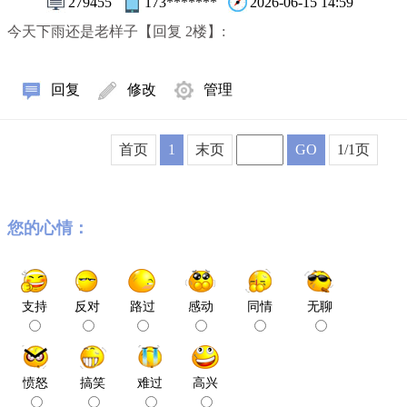
279455
173*******
2026-06-15 14:59
今天下雨还是老样子【回复 2楼】:
回复
修改
管理
首页
1
末页
GO
1/1页
您的心情：
支持
反对
路过
感动
同情
无聊
愤怒
搞笑
难过
高兴