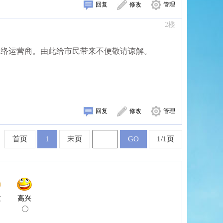
回复
修改
管理
2楼
网络运营商。由此给市民带来不便敬请谅解。
回复
修改
管理
首页
1
末页
GO
1/1页
过
高兴