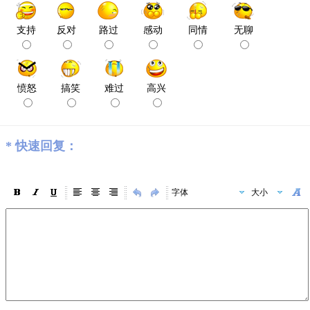
支持
反对
路过
感动
同情
无聊
愤怒
搞笑
难过
高兴
*
快速回复：
字体
大小