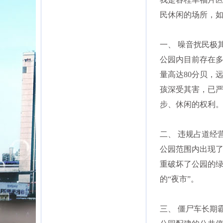
民休闲的场所，如
一、 噪音扰民极
公园内目前存在多
量高达80分贝，
孩深受其害，已
步、休闲的权利
二、 违规占道经
公园范围内出现
重破坏了公园的
的“夜市”。
三、 僵尸车长期