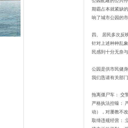
公园配建的公共停
期霸占本就紧缺
响了城市公园的
四、 居民多次反
针对上述种种乱象
民感到十分无奈
公园是供市民健
我们恳请有关部门
拖离僵尸车： 交
严格执法控噪： 
动），对屡教不
取缔违规经营： 