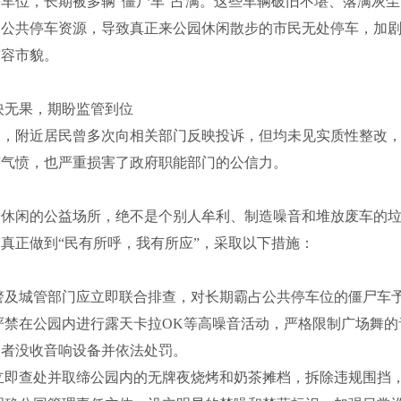
车位，长期被多辆“僵尸车”占满。这些车辆破旧不堪、落满灰
的公共停车资源，导致真正来公园休闲散步的市民无处停车，加
市容市貌。
映无果，期盼监管到位
，附近居民曾多次向相关部门反映投诉，但均未见实质性整改，
与气愤，也严重损害了政府职能部门的公信力。
身休闲的公益场所，绝不是个别人牟利、制造噪音和堆放废车的
真正做到“民有所呼，我有所应”，采取以下措施：
警及城管部门应立即联合排查，对长期霸占公共停车位的僵尸车
严禁在公园内进行露天卡拉OK等高噪音活动，严格限制广场舞的
改者没收音响设备并依法处罚。
立即查处并取缔公园内的无牌夜烧烤和奶茶摊档，拆除违规围挡